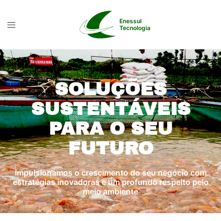
Enessul
Tecnologia
SOLUÇÕES
SUSTENTÁVEIS
PARA O SEU
FUTURO
Impulsionamos o crescimento do seu negócio com
estratégias inovadoras e um profundo respeito pelo
meio ambiente